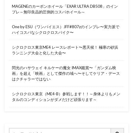
MAGENEのカーボンホイール「EXAR ULTRA DB508」のイン
プレ～無印良品的圧倒的コスパホイール～
One by ESU（ワンバイエス）JFF#807zのインプレ〜実力派で
ハイコスパなシクロクロスバイク〜
シクロクロス東京ME4 レースレポート〜悪天候！ 極寒の砂浜
ランニング大会と化した大会〜
閃光のハサウェイ キルケーの魔女 IMAX鑑賞〜「ガンダム映
画」を超え「映画」として傑作の域へ〜そしてケリア・デース
はクチャラーではない
シクロクロス東京（ME4-B）参戦します！！～身体よりもメン
タルのコンディションがダメだけど頑張ります～