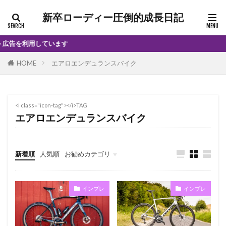
新卒ローディー圧倒的成長日記
告を利用しています
HOME
エアロエンデュランスバイク
<i class="icon-tag"></i>TAG
エアロエンデュランスバイク
新着順
人気順
お勧めカテゴリ
インプレ
インプレ
インプレ