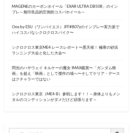
MAGENEのカーボンホイール「EXAR ULTRA DB508」のイン
プレ～無印良品的圧倒的コスパホイール～
One by ESU（ワンバイエス）JFF#807zのインプレ〜実力派で
ハイコスパなシクロクロスバイク〜
シクロクロス東京ME4 レースレポート〜悪天候！ 極寒の砂浜
ランニング大会と化した大会〜
閃光のハサウェイ キルケーの魔女 IMAX鑑賞〜「ガンダム映
画」を超え「映画」として傑作の域へ〜そしてケリア・デース
はクチャラーではない
シクロクロス東京（ME4-B）参戦します！！～身体よりもメン
タルのコンディションがダメだけど頑張ります～