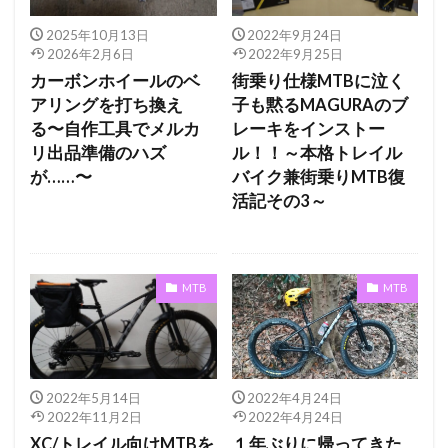
2025年10月13日
2022年9月24日
2026年2月6日
2022年9月25日
カーボンホイールのベ
街乗り仕様MTBに泣く
アリングを打ち換え
子も黙るMAGURAのブ
る〜自作工具でメルカ
レーキをインストー
リ出品準備のハズ
ル！！～本格トレイル
が……〜
バイク兼街乗りMTB復
活記その3～
MTB
MTB
2022年5月14日
2022年4月24日
2022年11月2日
2022年4月24日
XC/トレイル向けMTBを
１年ぶりに帰ってきた