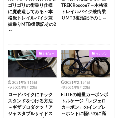
ゴリゴリの街乗り仕様
TREK Roscoe7～本格派
に魔改造してみる～本
トレイルバイク兼街乗
格派トレイルバイク兼
りMTB復活記その１～
街乗りMTB復活記その2
～
レビュー
インプレ
2021年5月16日
2021年2月24日
2021年8月23日
2021年8月23日
ロードバイクにキック
ELITEの軽量カーボンボ
スタンドをつける方法
トルケージ「レジェロ
～ギザプロダクツ「ア
カーボン」のインプレ
ジャスタブルサイドス
～ホントに軽いのに高