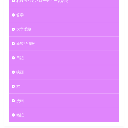
右膝ガバガバローディー復活記
哲学
大学受験
新製品情報
日記
映画
本
漫画
雑記