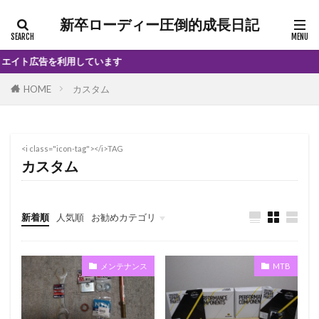
新卒ローディー圧倒的成長日記
ト広告を利用しています
HOME
カスタム
<i class="icon-tag"></i>TAG
カスタム
新着順
人気順
お勧めカテゴリ
インプレ
メンテナンス
MTB