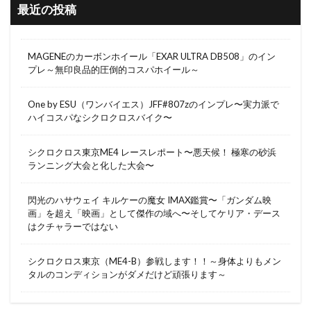
最近の投稿
MAGENEのカーボンホイール「EXAR ULTRA DB508」のイン
プレ～無印良品的圧倒的コスパホイール～
One by ESU（ワンバイエス）JFF#807zのインプレ〜実力派で
ハイコスパなシクロクロスバイク〜
シクロクロス東京ME4 レースレポート〜悪天候！ 極寒の砂浜
ランニング大会と化した大会〜
閃光のハサウェイ キルケーの魔女 IMAX鑑賞〜「ガンダム映
画」を超え「映画」として傑作の域へ〜そしてケリア・デース
はクチャラーではない
シクロクロス東京（ME4-B）参戦します！！～身体よりもメン
タルのコンディションがダメだけど頑張ります～