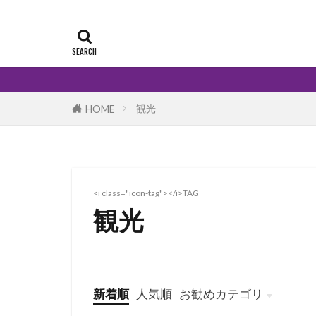
観光
HOME
<i class="icon-tag"></i>TAG
観光
新着順
人気順
お勧めカテゴリ