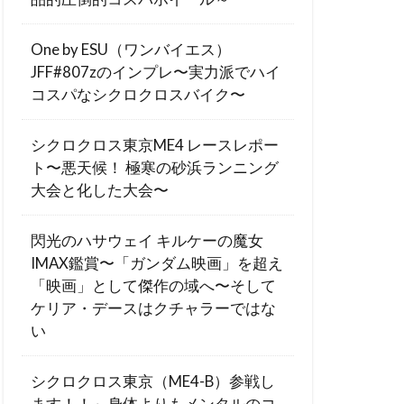
One by ESU（ワンバイエス）
JFF#807zのインプレ〜実力派でハイ
コスパなシクロクロスバイク〜
シクロクロス東京ME4 レースレポー
ト〜悪天候！ 極寒の砂浜ランニング
大会と化した大会〜
閃光のハサウェイ キルケーの魔女
IMAX鑑賞〜「ガンダム映画」を超え
「映画」として傑作の域へ〜そして
ケリア・デースはクチャラーではな
い
シクロクロス東京（ME4-B）参戦し
ます！！～身体よりもメンタルのコ