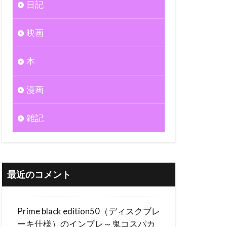
日記
映画
本
漫画
雑記
最近のコメント
Prime black edition50（ディスクブレ
ーキ仕様）のインプレ～鬼コスパカ