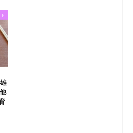
イド
雄
他
育