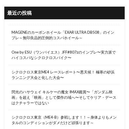
最近の投稿
MAGENEのカーボンホイール「EXAR ULTRA DB508」のイン
プレ～無印良品的圧倒的コスパホイール～
One by ESU（ワンバイエス）JFF#807zのインプレ〜実力派で
ハイコスパなシクロクロスバイク〜
シクロクロス東京ME4 レースレポート〜悪天候！ 極寒の砂浜
ランニング大会と化した大会〜
閃光のハサウェイ キルケーの魔女 IMAX鑑賞〜「ガンダム映
画」を超え「映画」として傑作の域へ〜そしてケリア・デース
はクチャラーではない
シクロクロス東京（ME4-B）参戦します！！～身体よりもメン
タルのコンディションがダメだけど頑張ります～