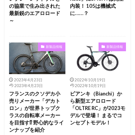
の協業で生み出された
内装！ 105は機械式
最新鋭のエアロロード
に……？
～
新製品情報
新製品情報
2023年4月23日
2022年10月19日
2023年4月23日
2022年10月19日
フランスのクソデカ小
ビアンキ（Bianchi）か
売りメーカー「デカト
ら新型エアロロード
ロン」が世界トップク
「OLTRE RC」が2023モ
ラスの自転車メーカー
デルで登場！ まるでコ
を目指す⁉ 野心的なライ
ンセプトモデル！
ンナップを紹介