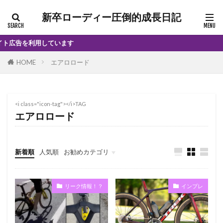
新卒ローディー圧倒的成長日記
告を利用しています
HOME
エアロロード
<i class="icon-tag"></i>TAG
エアロロード
新着順
人気順
お勧めカテゴリ
インプレ
リーク情報！？
インプレ