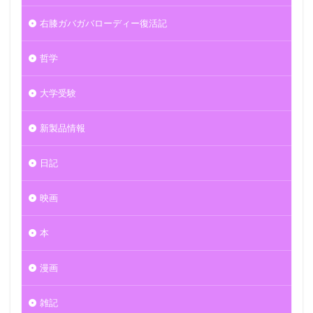
右膝ガバガバローディー復活記
哲学
大学受験
新製品情報
日記
映画
本
漫画
雑記