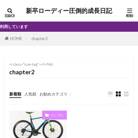
新卒ローディー圧倒的成長日記
用しています
HOME
chapter2
<i class="icon-tag"></i>TAG
chapter2
新着順
人気順
お勧めカテゴリ
インプレ
インプレ