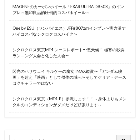
MAGENEのカーボンホイール「EXAR ULTRA DB508」のイン
プレ～無印良品的圧倒的コスパホイール～
One by ESU（ワンバイエス）JFF#807zのインプレ〜実力派で
ハイコスパなシクロクロスバイク〜
シクロクロス東京ME4 レースレポート〜悪天候！ 極寒の砂浜
ランニング大会と化した大会〜
閃光のハサウェイ キルケーの魔女 IMAX鑑賞〜「ガンダム映
画」を超え「映画」として傑作の域へ〜そしてケリア・デース
はクチャラーではない
シクロクロス東京（ME4-B）参戦します！！～身体よりもメン
タルのコンディションがダメだけど頑張ります～