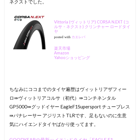
ネクストでした。
3
イン
プレ
Vittoria (ヴィットリア) CORSA N.EXT (コ
（取
ルサ・ネクスト) クリンチャー ロードタイ
ヤ
り付
posted with
カエレバ
け
編）
楽天市場
Amazon
4
新
Yahooショッピング
ETRTO
対応だ
からタ
イヤは
痩せ気
ちなみにココまでのタイヤ遍歴はヴィットリアザフィー
味、や
や期待
ロ⇛ヴィットリアコルサ（初代）⇛コンチネンタル
外れの
GP5000⇛グッドイヤー EagleF1Supersport チューブレス
結果
に……。
⇛パナレーサー アジリストTLRです、足もないのに生意
気にハイエンドタイヤばかり使ってます。
5
実
走
GOODYEARの最新ハイエンドタイヤ「EAGLE F1