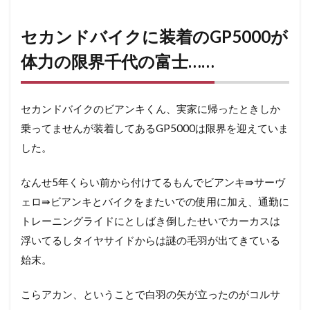
カンド
バイク
に装着
セカンドバイクに装着のGP5000が
の
GP5000
体力の限界千代の富士……
が体力
の限界
千代の
セカンドバイクのビアンキくん、実家に帰ったときしか
富士……
乗ってませんが装着してあるGP5000は限界を迎えていま
2
コ
した。
ル
サ
なんせ5年くらい前から付けてるもんでビアンキ⇛サーヴ
ネ
ク
ェロ⇛ビアンキとバイクをまたいでの使用に加え、通勤に
ス
トレーニングライドにとしばき倒したせいでカーカスは
ト
を
浮いてるしタイヤサイドからは謎の毛羽が出てきている
選
始末。
ん
だ
理
こらアカン、ということで白羽の矢が立ったのがコルサ
由