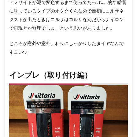
アメサイドが泥で変色するまで使ってたっけ……的な感慨
～
意
に耽っているタイプのオタクくんなので最初にコルサネ
外
クストが出たときはコルサはコルサなんだからナイロン
に
も
で再現とか無理でしょ、という思いがありました。
お
気
ところが意外や意外、わりにしっかりしたタイヤなんで
に
入
すこいつ。
り
の
一
インプレ（取り付け編）
本
～