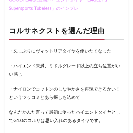
イ
Supersports Tubeless」のインプレ
ン
プ
レ
コルサネクストを選んだ理由
5.1
加速
性能
・久しぶりにヴィットリアタイヤを使いたくなった
5.2
転が
り
・ハイエンド未満、ミドルグレード以上の立ち位置がい
い感じ
5.3
安定
性
・ナイロンでコットンのしなやかさを再現できるかい！
5.4
というツッコミとあら探しも込めて
快適
性
なんだかんだ言って最初に使ったハイエンドタイヤとし
6
てG1.0のコルサは思い入れのあるタイヤです。
総
評