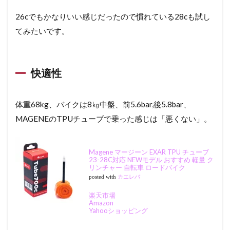
26cでもかなりいい感じだったので慣れている28cも試し
てみたいです。
快適性
体重68kg、バイクは8㎏中盤、前5.6bar,後5.8bar、
MAGENEのTPUチューブで乗った感じは「悪くない」。
Magene マージーン EXAR TPU チューブ
23-28C対応 NEWモデル おすすめ 軽量 ク
リンチャー 自転車 ロードバイク
posted with
カエレバ
楽天市場
Amazon
Yahooショッピング