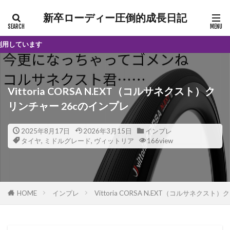
新卒ローディー圧倒的成長日記
当
Vittoria CORSA N.EXT（コルサネクスト）ク
リンチャー 26cのインプレ
2025年8月17日
2026年3月15日
インプレ
タイヤ
,
ミドルグレード
,
ヴィットリア
166view
HOME
インプレ
Vittoria CORSA N.EXT（コルサネクス