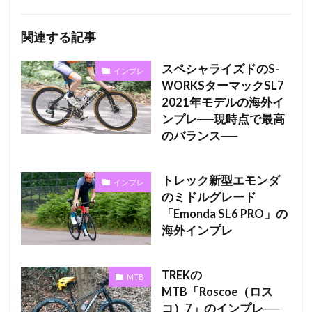
関連する記事
スペシャライズドのS-
インプレ
WORKSターマックSL7
2021年モデルの海外イ
ンプレ──現時点で最高
のバランス──
トレック新型エモンダ
インプレ
のミドルグレード
「Emonda SL6 PRO」の
海外インプレ
TREKの
MTB
MTB「Roscoe（ロス
コ）7」のインプレ──