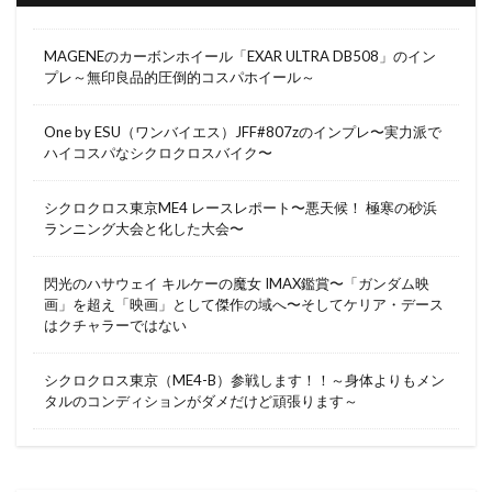
MAGENEのカーボンホイール「EXAR ULTRA DB508」のイン
プレ～無印良品的圧倒的コスパホイール～
One by ESU（ワンバイエス）JFF#807zのインプレ〜実力派で
ハイコスパなシクロクロスバイク〜
シクロクロス東京ME4 レースレポート〜悪天候！ 極寒の砂浜
ランニング大会と化した大会〜
閃光のハサウェイ キルケーの魔女 IMAX鑑賞〜「ガンダム映
画」を超え「映画」として傑作の域へ〜そしてケリア・デース
はクチャラーではない
シクロクロス東京（ME4-B）参戦します！！～身体よりもメン
タルのコンディションがダメだけど頑張ります～