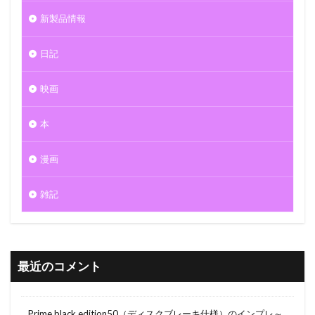
新製品情報
日記
映画
本
漫画
雑記
最近のコメント
Prime black edition50（ディスクブレーキ仕様）のインプレ～