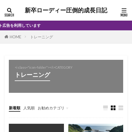
新卒ローディー圧倒的成長日記
告を利用しています
HOME
トレーニング
<i class="icon-folder"></i>CATEGORY
トレーニング
新着順
人気順
お勧めカテゴリ
インプレ