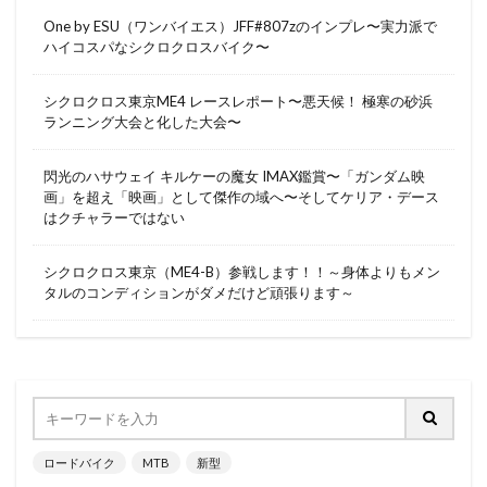
One by ESU（ワンバイエス）JFF#807zのインプレ〜実力派で
ハイコスパなシクロクロスバイク〜
シクロクロス東京ME4 レースレポート〜悪天候！ 極寒の砂浜
ランニング大会と化した大会〜
閃光のハサウェイ キルケーの魔女 IMAX鑑賞〜「ガンダム映
画」を超え「映画」として傑作の域へ〜そしてケリア・デース
はクチャラーではない
シクロクロス東京（ME4-B）参戦します！！～身体よりもメン
タルのコンディションがダメだけど頑張ります～
ロードバイク
MTB
新型