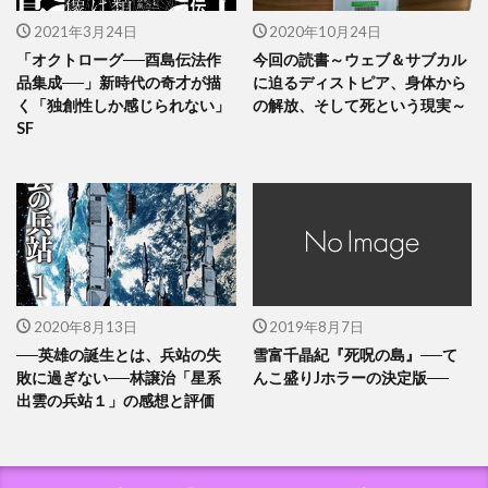
2021年3月24日
2020年10月24日
「オクトローグ──酉島伝法作
今回の読書～ウェブ＆サブカル
品集成──」新時代の奇才が描
に迫るディストピア、身体から
く「独創性しか感じられない」
の解放、そして死という現実～
SF
2020年8月13日
2019年8月7日
──英雄の誕生とは、兵站の失
雪富千晶紀『死呪の島』──て
敗に過ぎない──林譲治「星系
んこ盛りJホラーの決定版──
出雲の兵站１」の感想と評価