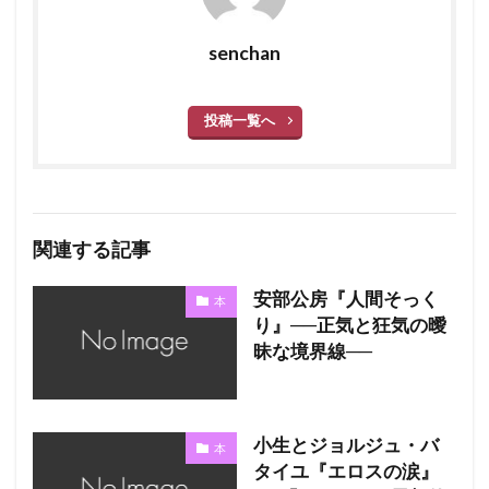
senchan
投稿一覧へ
関連する記事
安部公房『人間そっく
本
り』──正気と狂気の曖
昧な境界線──
小生とジョルジュ・バ
本
タイユ『エロスの涙』