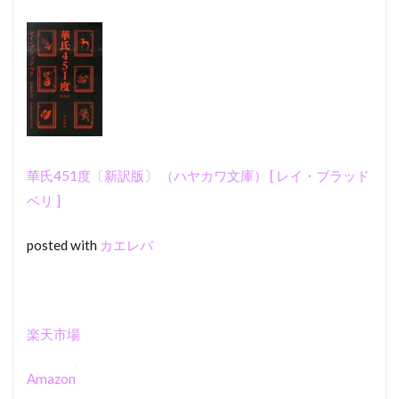
華氏451度〔新訳版〕 （ハヤカワ文庫） [ レイ・ブラッド
ベリ ]
posted with
カエレバ
楽天市場
Amazon