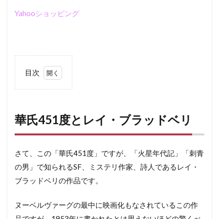
Yahooショッピング
目次
1
華氏
451
度と
華氏451度とレイ・ブラッドベリ
レ
イ・
ブラ
ッド
さて、この「華氏451度」ですが、「火星年代記」「刺青
ベリ
の男」で知られるSF、ミステリ作家、詩人であるレイ・
2
ブラッドベリの作品です。
あ
ら
ヌーベルヴァーグの最中に映画化もなされているこの作
す
じ
品ですが、1953年に書かれたとは思えないほどの驚くべ