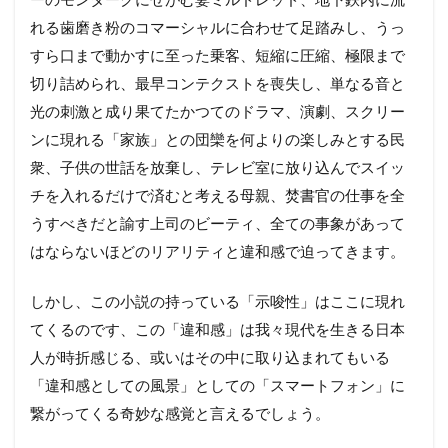
れる歯磨き粉のコマーシャルに合わせて足踏みし、うっ
すら口まで動かすに至った乗客、短縮に圧縮、極限まで
切り詰められ、最早コンテクストを喪失し、単なる音と
光の刺激と成り果てたかつてのドラマ、演劇、スクリー
ンに現れる「家族」との団欒を何よりの楽しみとする民
衆、子供の世話を放棄し、テレビ室に放り込んでスイッ
チを入れるだけで済むと考える母親、焚書官の仕事を全
うすべきだと諭す上司のビーティ、全ての事象があって
はならないほどのリアリティと違和感で迫ってきます。
しかし、この小説の持っている「示唆性」はここに現れ
てくるのです、この「違和感」は我々現代を生きる日本
人が時折感じる、或いはその中に取り込まれてもいる
「違和感としての風景」としての「スマートフォン」に
繋がってくる奇妙な感覚と言えるでしょう。