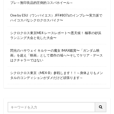
プレ～無印良品的圧倒的コスパホイール～
One by ESU（ワンバイエス）JFF#807zのインプレ〜実力派で
ハイコスパなシクロクロスバイク〜
シクロクロス東京ME4 レースレポート〜悪天候！ 極寒の砂浜
ランニング大会と化した大会〜
閃光のハサウェイ キルケーの魔女 IMAX鑑賞〜「ガンダム映
画」を超え「映画」として傑作の域へ〜そしてケリア・デース
はクチャラーではない
シクロクロス東京（ME4-B）参戦します！！～身体よりもメン
タルのコンディションがダメだけど頑張ります～