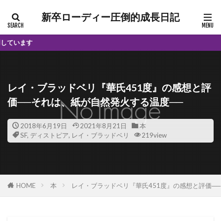
新卒ローディー圧倒的成長日記
レイ・ブラッドベリ『華氏451度』の感想と評
価──それは、紙が自然発火する温度──
2018年6月19日
2021年8月21日
本
SF
,
ディストピア
,
レイ・ブラッドベリ
219view
HOME
本
レイ・ブラッドベリ『華氏451度』の感想と評価─