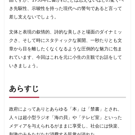
き先駆性、示唆性を持った現代への警句であると言って
3
現
差し支えないでしょう。
代
の
文体と表現の叙情的、詩的な美しさと場面のダイナミッ
病
に
クさ、そして時にスタティックな展開、一秒たりとも文
対
章から目を離したくなくなるような圧倒的な魅力に包ま
す
る
れています、今回はこれを元に小生の主観でお話をして
示
いきましょう。
唆
あらすじ
政府によってありとあらゆる「本」は「禁書」とされ、
人々は超小型ラジオ「海の貝」や「テレビ室」といった
メディアを与えられるがままに享受し、社会には快楽、
刺激のみをただただ消費する民衆が溢れた。