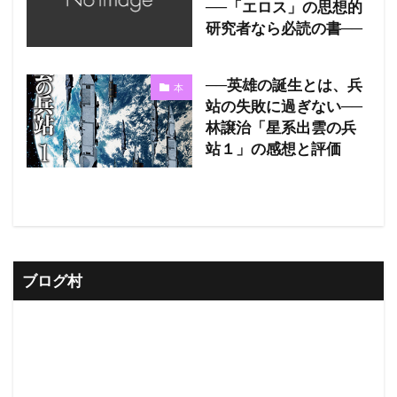
──「エロス」の思想的
研究者なら必読の書──
──英雄の誕生とは、兵
本
站の失敗に過ぎない──
林譲治「星系出雲の兵
站１」の感想と評価
ブログ村