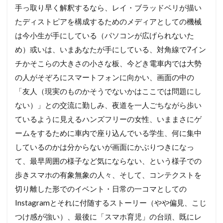
手っ取り早く解釈するなら、レイ・ブラッドベリが描い
たディストピアを構成するためのメディアとしての機械
は今小生が手にしている（パソコンが広げられないた
め）或いは、いまあなたが手にしている、対角線で7イン
チかそこらの大きさの小さな板、今どき電車内では大勢
の人がそぞろにスマートフォンに向かい、画面の中の
「友人（現実のものかそうでないかはここでは問題にし
ない）」との交流に勤しみ、夜道を一人ごちながら歩い
ているように見えるハンズフリーの女性、いままさにゲ
ームをするために車内で座り込んでいる学生、何に集中
しているのかは分からないが画面にかぶりつきになっ
て、最早周囲の様子など気にならない、という様子での
歩きスマホの有象無象の人々、そして、コンテクストを
切り離した形でのイベント・日常の一コマとしての
Instagramとそれに付随するストーリー（やや偏見、こじ
つけ感が強い）、最後に「スマホ育児」の台頭、既にレ