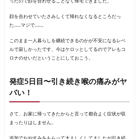
ったので顔を合わせることなく帰宅できました。
ソ〜
14
顔を合わせていたさみしくて帰れなくなるところだっ
まと
た……マジで……。
め：
コロ
ナだ
このまま一人暮らしを継続できるのかが不安になるレベ
けに
ルで寂しかったです、今はケロッとしてるのでアレもコ
はか
から
ロナのせいだということにしておこう。
ない
ほう
がい
発症5日目〜引き続き喉の痛みがヤ
い
バい！
14.1
おま
け：こ
れまで
さて、お家に帰ってきたからと言って都合よく症状が収
の症状
まとめ
まったりはしません。
14.2
追加でおやすみをもらって大人しくしてましたが引き続
おまけ