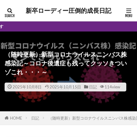
新卒ローディー圧倒的成長日記
当サイトはア
（随時更新）新型コロナウイルスニンバス株
感染記～コロナ後遺症も残ってクッソきつい
ゾこれ・・・～
2025年10月8日
2025年10月15日
日記
114view
HOME
日記
（随時更新）新型コロナウイルスニンバス株感染