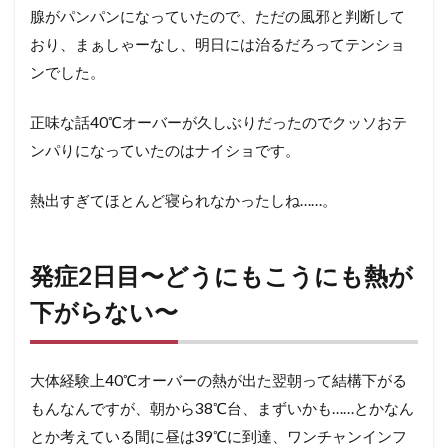
腺がパンパンになっていたので、ただの風邪と判断して
6日
目〜
おり、まぁしゃーなし、明日には治るだろってテンショ
よう
ンでした。
やく
出
社、
正味な話40℃オーバーが久しぶりだったのでクッソおテ
喉の
ンパりになっていたのはナイショです。
痛み
のせ
いで
熱出すぎてほとんど寝られなかったしね……。
脱水
気味
に〜
発症2日目〜どうにもこうにも熱が
9
発症
下がらない〜
7日
目〜
今度
は咳
大体経験上40℃オーバーの熱が出た翌朝って結構下がる
がヤ
もんなんですが、朝から38℃台、まずいかも……とかなん
バ
い〜
とか考えている間に昼は39℃に到達、ワンチャンインフ