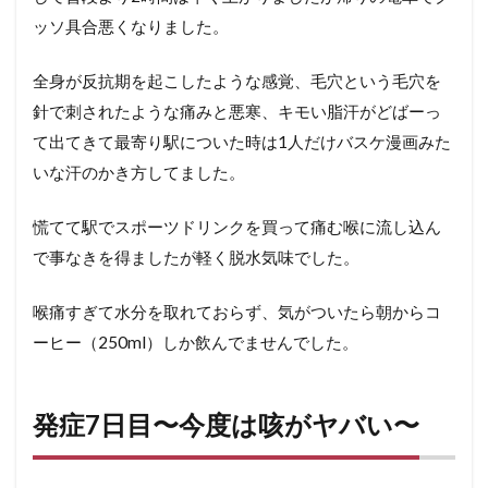
フルナー
ッソ具合悪くなりました。
ゼ（市販
薬）
全身が反抗期を起こしたような感覚、毛穴という毛穴を
針で刺されたような痛みと悪寒、キモい脂汗がどばーっ
て出てきて最寄り駅についた時は1人だけバスケ漫画みた
いな汗のかき方してました。
慌てて駅でスポーツドリンクを買って痛む喉に流し込ん
で事なきを得ましたが軽く脱水気味でした。
喉痛すぎて水分を取れておらず、気がついたら朝からコ
ーヒー（250ml）しか飲んでませんでした。
発症7日目〜今度は咳がヤバい〜