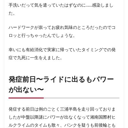
ドに
手洗いだって気を遣っていたはずなのに……感染しまし
出る
もパ
た。
ワー
が出
ハードワークが祟ってお疲れ気味のところだったのでコ
な
い〜
ロッと行っちゃったんでしょうな。
3
幸いにも有給消化で実家に帰っていたタイミングでの発
発症
初
症で九死に一生をえました。
日〜
夜間
にか
けて
発症前日〜ライドに出るもパワー
熱が
が出ない〜
40℃
オー
バ
ー〜
発症する前日は例のごとく三浦半島を走り回っておりま
4
したが中盤以降謎にパワーが出なくなって湘南国際村ヒ
発症
ルクライムのタイムも散々、パンクを疑うも前後輪とも
2日