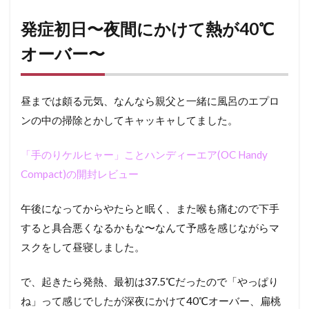
6
発症初日〜夜間にかけて熱が40℃
発症4
日目〜
オーバー〜
喉の痛
みがヤ
バ
昼までは頗る元気、なんなら親父と一緒に風呂のエプロ
い！
水も飲
ンの中の掃除とかしてキャッキャしてました。
めな
い、帰
宅〜
「手のりケルヒャー」ことハンディーエア(OC Handy
Compact)の開封レビュー
7
発症5
日目〜
午後になってからやたらと眠く、また喉も痛むので下手
引き続
すると具合悪くなるかもな〜なんて予感を感じながらマ
き喉の
痛みが
スクをして昼寝しました。
ヤバ
い！
で、起きたら発熱、最初は37.5℃だったので「やっぱり
8
ね」って感じでしたが深夜にかけて40℃オーバー、扁桃
発症