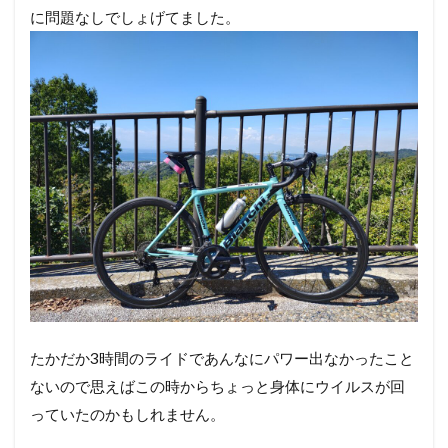
目〜
に問題なしでしょげてました。
どう
にも
こう
にも
熱が
下が
らな
い〜
5
発症
3日
目〜
解熱
して
よう
やく
通
たかだか3時間のライドであんなにパワー出なかったこと
院、
ないので思えばこの時からちょっと身体にウイルスが回
コロ
ナ感
っていたのかもしれません。
染発
覚〜