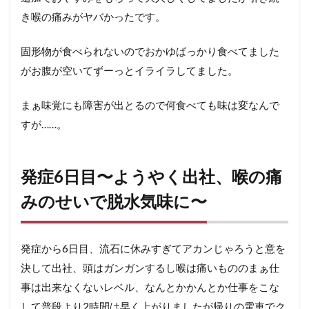
2:ここ
き喉の痛みがヤバかったです。
までの
回復の
役に立
固形物が食べられないのでおかゆばっかり食べてました
ったと
がお腹が空いてずーっとイライラしてました。
思うア
レコレ
まぁ味覚にも障害が出とるので何食べても味は変なんで
14.2.1
すが……。
処方薬
（鎮咳
剤、去痰
剤、抗炎
発症6日目〜ようやく出社、喉の痛
症剤）
みのせいで脱水気味に〜
14.2.2
ビタミン
Dサプリ
発症から6日目、流石に休みすぎてアカンじゃろうと意を
14.2.3
決して出社、頭はガンガンするし喉は痛いもののまぁ仕
亜鉛サプ
リ
事は出来なくないレベル、なんとかかんとか仕事をこな
14.2.4
して普段より2時間は早く上がりましたが帰りの電車でク