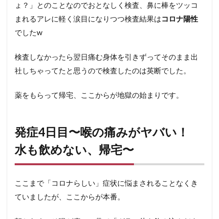
た〜
ょ？」とのことなのでおとなしく検査、鼻に棒をツッコ
まれるアレに軽く涙目になりつつ検査結果は
コロナ陽性
12
発症
でしたw
11日
目〜
検査しなかったら翌日痛む身体を引きずってそのまま出
味覚
がも
社しちゃってたと思うので検査したのは英断でした。
どっ
てき
薬をもらって帰宅、ここからが地獄の始まりです。
た〜
13
まだ
発症4日目〜喉の痛みがヤバい！
まだ
症状
水も飲めない、帰宅〜
は続
く……
コロ
ナ後
ここまで「コロナらしい」症状に悩まされることなくき
遺症
ていましたが、ここからが本番。
的な
症状
もバ