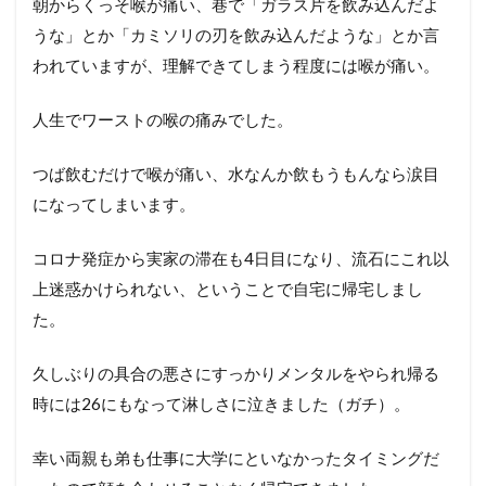
朝からくっそ喉が痛い、巷で「ガラス片を飲み込んだよ
リバ
リよ
うな」とか「カミソリの刃を飲み込んだような」とか言
われていますが、理解できてしまう程度には喉が痛い。
13.1
頭が重
いのに
人生でワーストの喉の痛みでした。
ふわふ
わ、身
つば飲むだけで喉が痛い、水なんか飲もうもんなら涙目
体がフ
ラフラ
になってしまいます。
する
13.2
コロナ発症から実家の滞在も4日目になり、流石にこれ以
圧倒的
上迷惑かけられない、ということで自宅に帰宅しまし
な筋力
低下
た。
13.3
久しぶりの具合の悪さにすっかりメンタルをやられ帰る
味覚も
変〜味
時には26にもなって淋しさに泣きました（ガチ）。
しない
か苦い
幸い両親も弟も仕事に大学にといなかったタイミングだ
かでマ
ジでク