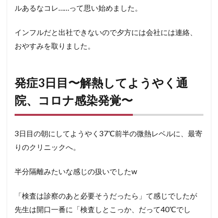
ルあるなコレ……って思い始めました。
10
発症
8、9
インフルだと出社できないので夕方には会社には連絡、
日
おやすみを取りました。
目〜
今度
は鼻
がパ
発症3日目〜解熱してようやく通
ンパ
ン
院、コロナ感染発覚〜
に〜
11
発症
3日目の朝にしてようやく37℃前半の微熱レベルに、最寄
10日
りのクリニックへ。
目〜
よう
やく
半分隔離みたいな感じの扱いでしたw
色々
マシ
にな
「検査は診察のあと必要そうだったら」て感じでしたが
って
先生は開口一番に「検査しとこっか、だって40℃でし
き