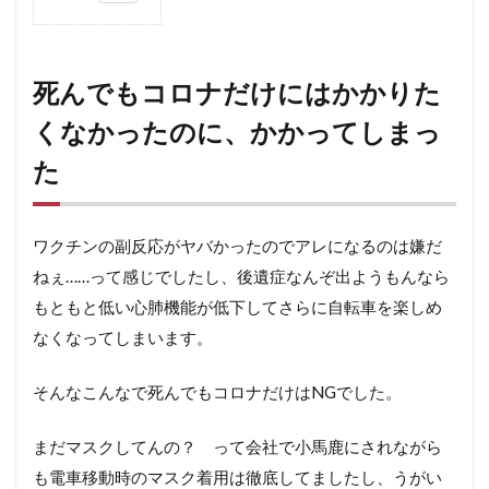
1
死ん
でも
コロ
死んでもコロナだけにはかかりた
ナだ
けに
くなかったのに、かかってしまっ
はか
た
かり
たく
なか
った
ワクチンの副反応がヤバかったのでアレになるのは嫌だ
の
に、
ねぇ……って感じでしたし、後遺症なんぞ出ようもんなら
かか
もともと低い心肺機能が低下してさらに自転車を楽しめ
って
しま
なくなってしまいます。
った
2
そんなこんなで死んでもコロナだけはNGでした。
発症
前
まだマスクしてんの？ って会社で小馬鹿にされながら
日〜
ライ
も電車移動時のマスク着用は徹底してましたし、うがい