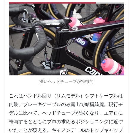
サ
イ
ク
リ
ン
グ
エ
ン
ス
ジ
ー
ア
ニ
ス
深いヘッドチューブが特徴的
ト
達
の
これはハンドル回り（リムモデル）シフトケーブルは
雑
内装、ブレーキケーブルのみ露出で結構綺麗。現行モ
感
デルに比べて、ヘッドチューブが深くなり、エアロに
6
寄与するとともにプロの求めるポジショニングに近づ
Caad13
はどう
いたことが窺える。キャノンデールのトップキャップ