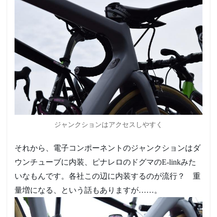
て強
くな
れな
くて
も、
プロ
テイ
ンな
ら安
上が
りで
強く
なれ
ま
ジャンクションはアクセスしやすく
す。
それから、電子コンポーネントのジャンクションはダ
ウンチューブに内装、ピナレロのドグマのE-linkみた
いなもんです。各社この辺に内装するのが流行？ 重
量増になる、という話もありますが……。