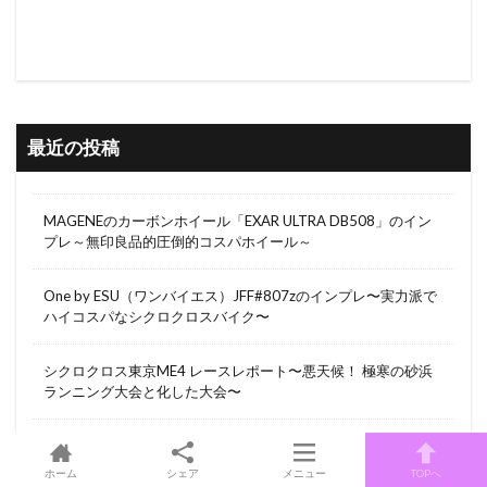
最近の投稿
MAGENEのカーボンホイール「EXAR ULTRA DB508」のイン
プレ～無印良品的圧倒的コスパホイール～
One by ESU（ワンバイエス）JFF#807zのインプレ〜実力派で
ハイコスパなシクロクロスバイク〜
シクロクロス東京ME4 レースレポート〜悪天候！ 極寒の砂浜
ランニング大会と化した大会〜
閃光のハサウェイ キルケーの魔女 IMAX鑑賞〜「ガンダム映
画」を超え「映画」として傑作の域へ〜そしてケリア・デース
ホーム
シェア
メニュー
TOPへ