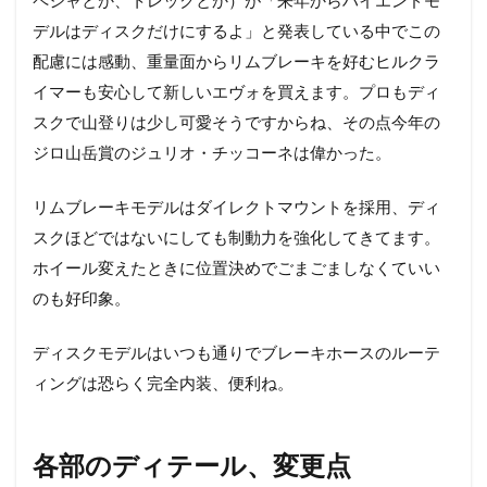
ル、
デルはディスクだけにするよ」と発表している中でこの
変更
点
配慮には感動、重量面からリムブレーキを好むヒルクラ
イマーも安心して新しいエヴォを買えます。プロもディ
3
気
スクで山登りは少し可愛そうですからね、その点今年の
に
ジロ山岳賞のジュリオ・チッコーネは偉かった。
な
る
カ
リムブレーキモデルはダイレクトマウントを採用、ディ
ラ
スクほどではないにしても制動力を強化してきてます。
ー
ホイール変えたときに位置決めでごまごましなくていい
4
のも好印象。
小
生
の
ディスクモデルはいつも通りでブレーキホースのルーテ
雑
ィングは恐らく完全内装、便利ね。
感
5
欧
各部のディテール、変更点
米
の