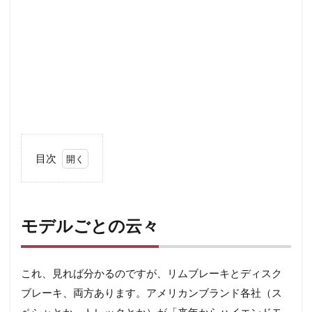
目次
1
モデ
ルご
との
モデルごとの云々
云々
2
各部
これ、見れば分かるのですが、リムブレーキとディスク
のデ
ブレーキ、両方あります。アメリカンブランド各社（ス
ィテ
ー
ペシャとか、トレックとか）が「来年からハイエンドモ