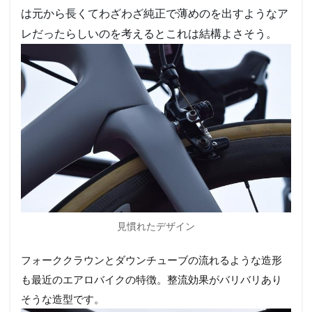
なる？
は元から長くてわざわざ純正で薄めのを出すようなア
7
レだったらしいのを考えるとこれは結構よさそう。
まと
め、
みん
なで
買お
う！
8
エ
ヴ
ォ
の
イ
ン
プ
見慣れたデザイン
レ
フォーククラウンとダウンチューブの流れるような造形
9
エヴ
も最近のエアロバイクの特徴。整流効果がバリバリあり
ォを
そうな造型です。
買っ