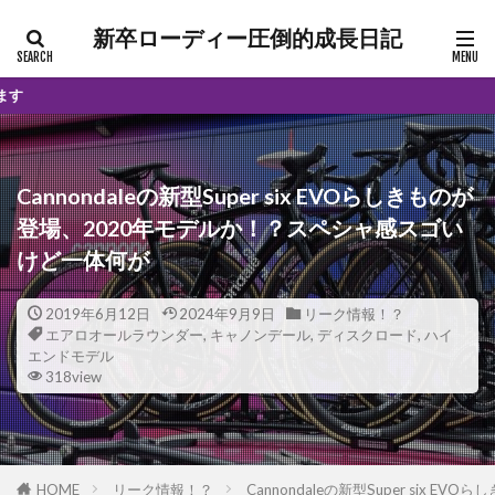
新卒ローディー圧倒的成長日記
当サイトはアフ
Cannondaleの新型Super six EVOらしきものが
登場、2020年モデルか！？スペシャ感スゴい
けど一体何が
2019年6月12日
2024年9月9日
リーク情報！？
エアロオールラウンダー
,
キャノンデール
,
ディスクロード
,
ハイ
エンドモデル
318view
HOME
リーク情報！？
Cannondaleの新型Super si