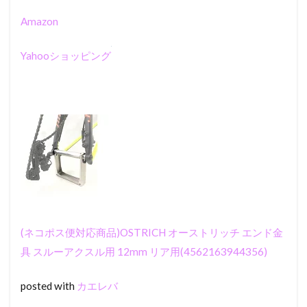
のほ
うが
Amazon
ずっ
と難
Yahooショッピング
しい
ん
だ
2
久保
帯人
BLEACH17
巻より
2.1
結
論：
慣れ
れば
(ネコポス便対応商品)OSTRICH オーストリッチ エンド金
余
裕、
具 スルーアクスル用 12mm リア用(4562163944356)
ただ
アイ
posted with
カエレバ
テム
選び