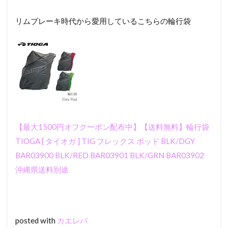
りんり
んバン
リムブレーキ時代から愛用しているこちらの輪行袋
ド（輪
行ドー
ピング
アイテ
ム）
0.4
仕事
納め
後、
パッ
【最大1500円オフクーポン配布中】【送料無料】輪行袋
キン
グに
TIOGA [ タイオガ ] TIG フレックス ポッド BLK/DGY
一苦
BAR03900 BLK/RED BAR03901 BLK/GRN BAR03902
労で
25
沖縄県送料別途
分……
0.5
いざ
出
posted with
カエレバ
発、