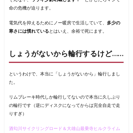
スク
命の危機が迫ります。
ロー
ド輪
電気代を抑えるためにノー暖房で生活していて、
行の
多少の
必需
寒さには慣れている
とはいえ、余裕で死にます。
品&ド
ーピ
ング
アイ
しょうがないから輪行するけど……
テム
たち
0.3.1
というわけで、本当に「しょうがないから」輪行しまし
輪行袋
た。
＆肩掛
けバン
ドな
リムブレーキ時代しか輪行してないので本当に久しぶり
ど：
の輪行です（逆にディスクになってからは完全自走で走
TIOGA
フレッ
りすぎ）
クスポ
ッド
酒匂川サイクリングロード＆大雄山最乗寺ヒルクライム