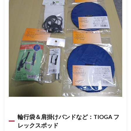
ヤツ
0.3.5
スプロ
ケット
保護
材：チ
ェーン
買った
ときに
ついて
きたプ
チプチ
＆お弁
当の輪
ゴム
0.3.6
フレー
ム＆ホ
イール
輪行袋＆肩掛けバンドなど：TIOGA フ
締結バ
ンド：
レックスポッド
マルト