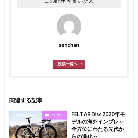
この記事を書いた人
senchan
投稿一覧へ
関連する記事
FELT AR Disc 2020年モ
インプレ
デルの海外インプレ～
全方位にわたる先代か
らの進化～