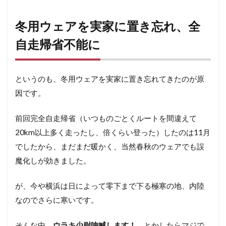
冬用
ウェ
冬用ウェアを実家に置き忘れ、全
アを
実家
自走帰省不能に
に置
き忘
れ、
全自
というのも、冬用ウェアを実家に置き忘れてきたのが原
走帰
因です。
省不
能に
前回完全自走帰省（いつものごとくルートを間違えて
0.2
しょ
20km以上多く走ったし、倍くらい登った）したのは11月
うが
でしたから、まだまだ暖かく、当然春秋のウェアでも誤
ない
から
魔化しが効きました。
輪行
する
が、今や横浜は日によって零下まで下る極寒の地、内陸
け
ど……
なのでさらに寒いです。
0.3
そんな中、
ウラキ少尉吶喊します！
とかしたらマジで
ディ