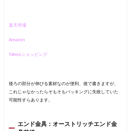
始発
で場
所を
確保
楽天市場
した
ら拍
子抜
Amazon
けす
るほ
Yahooショッピング
ど簡
単
0.6
輪行
解除
後ろの部分が伸びる素材なのが便利、後で書きますが、
は10
これじゃなかったらそもそもパッキングに失敗していた
分
弱、
可能性すらあります。
すぐ
に走
れま
し
エンド金具：オーストリッチエンド金
た。