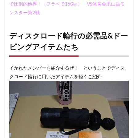
0.3.2
で圧倒的他界！（フラペで160㎞） VS体育会系山岳モ
エンド
ンスター第2戦
金具：
オース
トリッ
チエン
ディスクロード輪行の必需品&ドー
ド金具
前後
ピングアイテムたち
0.3.3
ディス
クロー
イかれたメンバーを紹介するぜ！ ということでディス
ターカ
クロード輪行に用いたアイテムを軽くご紹介
バー：
オース
トリッ
チ
0.3.4
ダミー
ロータ
ー：ブ
レーキ
付属の