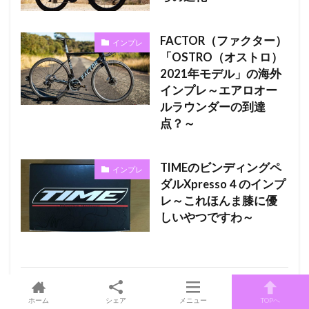
FACTOR（ファクター）
インプレ
「OSTRO（オストロ）
2021年モデル」の海外
インプレ～エアロオー
ルラウンダーの到達
点？～
TIMEのビンディングペ
インプレ
ダルXpresso４のインプ
レ～これほんま膝に優
しいやつですわ～
コメント
（1件）
ホーム
シェア
メニュー
TOPへ