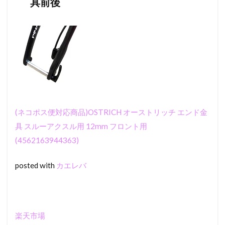
具前後
1
難儀
な話
さ
厭に
なる
だろ
う？
いつ
だっ
て描
(ネコポス便対応商品)OSTRICH オーストリッチ エンド金
くよ
り
具 スルーアクスル用 12mm フロント用
破る
(4562163944363)
こと
の方
が容
posted with
カエレバ
易く
て解
くよ
り
結ぶ
楽天市場
こと