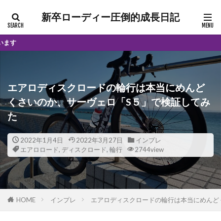
新卒ローディー圧倒的成長日記
当サイトは
エアロディスクロードの輪行は本当にめんど
くさいのか、サーヴェロ「S５」で検証してみ
た
2022年1月4日
2022年3月27日
インプレ
エアロロード
,
ディスクロード
,
輪行
2744view
HOME
インプレ
エアロディスクロードの輪行は本当にめんど