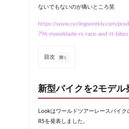
ないでもないのが痛いところ笑
https://www.cyclingweekly.com/prod
796-monoblade-rs-race-and-tt-bikes
目次
1
新
型
新型バイクを2モデル
バ
イ
ク
を2
Lookはワールドツアーレースバイクの新モデ
モ
RSを発表しました。
デ