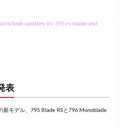
ucts/look-updates-its-795-rs-blade-and-
発表
ル、795 Blade RSと796 Monoblade