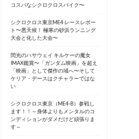
コスパなシクロクロスバイク〜
シクロクロス東京ME4 レースレポー
ト〜悪天候！ 極寒の砂浜ランニング
大会と化した大会〜
閃光のハサウェイ キルケーの魔女
IMAX鑑賞〜「ガンダム映画」を超え
「映画」として傑作の域へ〜そして
ケリア・デースはクチャラーではな
い
シクロクロス東京（ME4-B）参戦し
ます！！～身体よりもメンタルのコ
ンディションがダメだけど頑張りま
す～