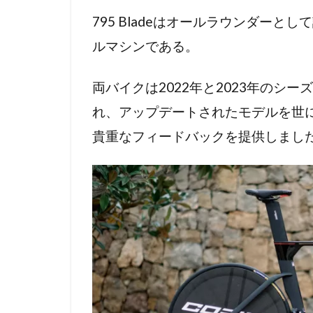
ル
795 Bladeはオールラウンダーとして
発
表
ルマシンである。
2
新
両バイクは2022年と2023年のシ
型795
BLADE
れ、アップデートされたモデルを世
RS
貴重なフィードバックを提供しまし
3
LOOK
796
MONOBLADE
RS
4
LOOK
にし
ては
おと