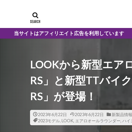
トはアフィリエイト広告を利用しています
LOOKから新型エアロロ
RS」と新型TTバイク「
RS」が登場！
2023年6月22日
2023年6月22日
新製品情
2023モデル
,
LOOK
,
エアロオールラウンダー
,
ハイ