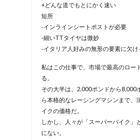
1.3
+どんな道でもとにかく速い
コス
短所
トパ
-インラインシートポストが必要
フォ
ーマ
-細いTTタイヤは微妙
ンス
-イタリア人好みの無形の要素に欠け
1.4
イン
私はこの仕事で、市場で最高のロー
プレ
る。
のま
とめ
その大半は、2,000ポンドから8,
ら本格的なレーシングマシンまで、
イクの価格だ。
しかし、人々が「スーパーバイク」
にない。