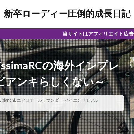
新卒ローディー圧倒的成長日記
当サイトはアフィリエイト広告を利用してい
ialissimaRCの海外インプレ
ビアンキらしくない～
,
bianchi
,
エアロオールラウンダー
,
ハイエンドモデル