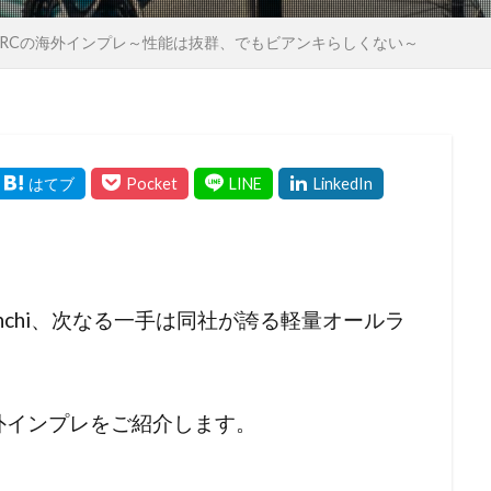
alissimaRCの海外インプレ～性能は抜群、でもビアンキらしくない～
ianchi、次なる一手は同社が誇る軽量オールラ
aの海外インプレをご紹介します。