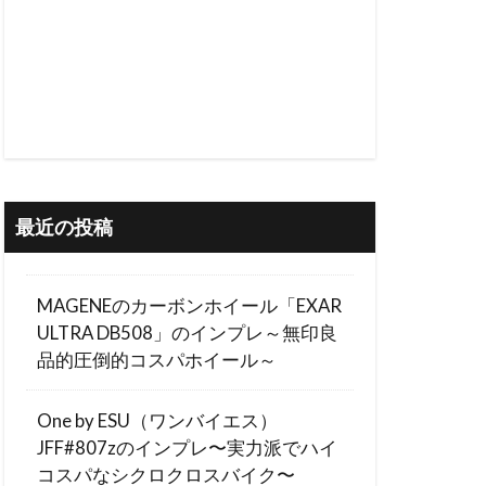
最近の投稿
MAGENEのカーボンホイール「EXAR
ULTRA DB508」のインプレ～無印良
品的圧倒的コスパホイール～
One by ESU（ワンバイエス）
JFF#807zのインプレ〜実力派でハイ
コスパなシクロクロスバイク〜