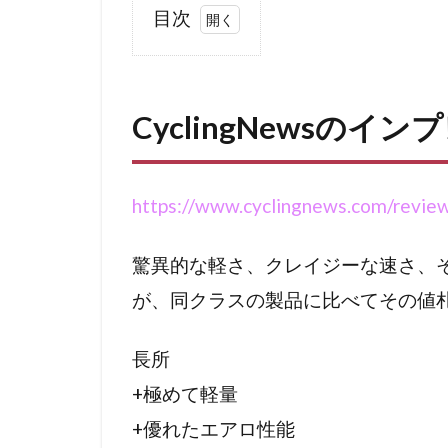
目次
1
CyclingNews
のインプレ
CyclingNewsのイン
1.1
バイ
クの
https://www.cyclingnews.com/review
見た
目に
驚異的な軽さ、クレイジーな速さ、
つい
て
が、同クラスの製品に比べてその値
1.2
長所
実走
イン
+極めて軽量
プレ
+優れたエアロ性能